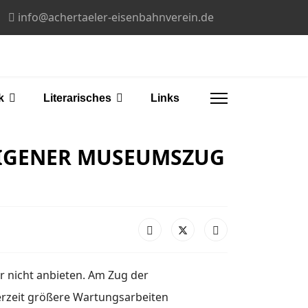
info@achertaeler-eisenbahnverein.de
k
Literarisches
Links
 EIGENER MUSEUMSZUG
r nicht anbieten. Am Zug der
erzeit größere Wartungsarbeiten