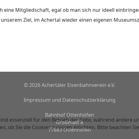
h eine Mitgliedschaft, egal ob man sich nur ideell einbringe
u unserem Ziel, im Achertal wieder einen eigenen Museumsz
© 2026 Achertäler Eisenbahnverein e.V.
Impressum und Datenschutzerklärung
Bahnhof Ottenhöfen
ind essenziell für den Betrieb der Seite, während andere u
Großmatt 8
en, ob Sie die Cookies zulassen möchten. Bitte beachten Si
77883 Ottenhöfen