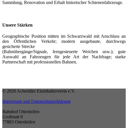
Sammlung, Renovation und Erhalt historischer Schienenfahrzeuge.
Unsere Stärken
Geographische Position mitten im Schwarzwald mit Anschluss an
den Öffentlichen Verkehr; modern ausgebaute, durchwegs
gesicherte Strecke
(Bahnübergänge/Signale, ferngesteuerte Weichen usw.); gute
Auswahl an Fahrzeugen für jede Art der Nachfrage; starke
Partnerschaft mit professionellen Bahnen.
© 2026 Achertäler Eisenbahnverein e.V.
Impressum und Datenschutzerklärung
Bahnhof Ottenhöfen
Großmatt 8
77883 Ottenhöfen