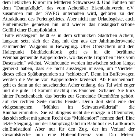
dem lieblichen Kurort im Mittleren Schwarzwald. Und Fahrten mit
dem “Dampfzügle”, das vom Achertäler Eisenbahnverein e.V.
zusammen mit der SWEG unterhalten wird, gehören zu den
Attraktionen des Feriengebietes. Aber nicht nur Urlaubsgäste, auch
Einheimische genießen hin und wieder das nostalgisch-schöne
Gefühl einer Dampflokfahrt.
“Bitte einsteigen” heißt es in dem schmucken Städtchen Achern,
langsam setzt sich der Zug mit den aus der Jahrhundertwende
stammenden Waggons in Bewegung. Über Oberachern und den
Haltepunkt Bindfadenfabrik geht es in die berühmte
Weinbaugemeinde Kappelrodeck, wo das edle Tröpfchen “Hex vom
Dasenstein” wächst. Weinfreunde werden inzwischen schon längst
gemerkt haben, dass sie nicht aussteigen müssen, um “Viertele”
dieses edlen Spätburgunders zu “schlotzen”. Denn im Buffetwagen
werden die Weine von Kappelrodeck kredenzt. Ab Furschenbach
geht es dann an der rauschenden Acher entlang, das Tal wird enger
und die gute T3 kommt mächtig ins Fauchen. Schauen Sie kurz
hinter Furschenbach, das bereits zur Gemeinde Ottenhöfen gehört,
auf der rechten Seite durchs Fenster. Denn dort steht eine der
vielgesungenen “Mühlen im Schwarzwäldertal”: die
Rainbauernmühle. Sie ist übrigens nicht die einzige in Ottenhöfen,
das sich selbst mit gutem Recht das “Mühlendorf” nennen darf. Eine
letzte Steigung, und der Dampfzug fährt im Bahnhof des Luftkurorts
ein.Endstation! Aber nur für den Zug, der im Verlauf der
Gesamtstrecke nun eine Höhendifferenz von 155 Metern