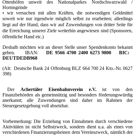
Ottenhöfen unweit des Nationalparkes Nordschwarzwald /
Hornisgrinde
• wir versuchen mit allen Kräften, die notwendigen Geldmittel
soweit wie nur irgendwie möglich selbst zu erarbeiten;
allerdings
liegt auf der Hand, dass wir auf Zuwendungen von dritter Seite für
die Erreichung unserer Ziele weiterhin angewiesen sind (Sponsoren,
öffentliche Hand etc.)
Deshalb möchten wir an dieser Stelle unser Spendenkonto bekannt
geben. IBAN:
DE 9566 4700 2400 6273 9800 BIC:
DEUTDEDB968
(Alt: Deutsche Bank 24 Offenburg BLZ 664 700 24 Kto.-Nr. 0627
398)
Der
Achertäler
Eisenbahnverein
e.V.
ist von den
Finanzbehörden als gemeinnützig und besonders förderungswürdig
anerkannt; alle Zuwendungen sind daher im Rahmen der
Steuergesetzgebung voll absetzbar.
Vorbemerkung: Die Erzielung von Einnahmen durch verschiedene
Aktivitäten ist nicht Selbstzweck, sondern dient u.a. als eines von
verschiedenen Finanzierungsbeinen dem Vereinszweck, nämlich der