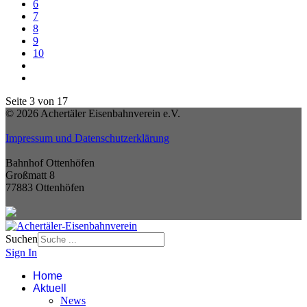
6
7
8
9
10
Seite 3 von 17
© 2026 Achertäler Eisenbahnverein e.V.
Impressum und Datenschutzerklärung
Bahnhof Ottenhöfen
Großmatt 8
77883 Ottenhöfen
Suchen
Sign In
Home
Aktuell
News