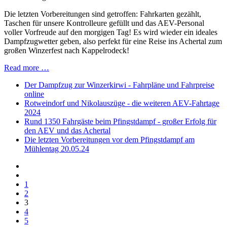
Die letzten Vorbereitungen sind getroffen: Fahrkarten gezählt,
Taschen für unsere Kontrolleure gefüllt und das AEV-Personal
voller Vorfreude auf den morgigen Tag! Es wird wieder ein ideales
Dampfzugwetter geben, also perfekt für eine Reise ins Achertal zum
großen Winzerfest nach Kappelrodeck!
Read more …
Der Dampfzug zur Winzerkirwi - Fahrpläne und Fahrpreise
online
Rotweindorf und Nikolauszüge - die weiteren AEV-Fahrtage
2024
Rund 1350 Fahrgäste beim Pfingstdampf - großer Erfolg für
den AEV und das Achertal
Die letzten Vorbereitungen vor dem Pfingstdampf am
Mühlentag 20.05.24
1
2
3
4
5